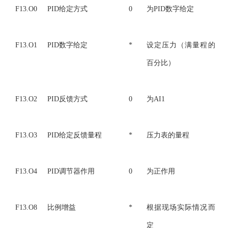
F13.O0
PID给定方式
0
为PID数字给定
F13.O1
PID数字给定
*
设定压力（满量程的
百分比）
F13.O2
PID反馈方式
0
为AI1
F13.O3
PID给定反馈量程
*
压力表的量程
F13.O4
PID调节器作用
0
为正作用
F13.O8
比例增益
*
根据现场实际情况而
定