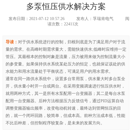
多泵恒压供水解决方案
发布日期：2021-07-12 10:57:26
发布人：孚瑞肯电气
阅
读次数：22411次
导读：
对于供水系统进行的控制，归根到底是为了满足用户对于流
量的需求。在高峰时期需求量大，需能快速供水;低峰时应维持一定
管压。其最根本的控制对象是流量，压力被用来做为控制流量大小
的参变量。如果保持供水系统某处压力的恒定，也就保证该处的供
水能力和用水流量处于平衡状态，可满足用户的用水需求。
通常在同一路供水系统中，设置多台常用泵，供水量大时多台泵全
开，供水量小时开一台或两台。在采用变频调速进行恒压供水时，
就用两种方式，其一是所有水泵配用一台变频器；其二是每台水泵
配用一台变频器。后种方法根据压力反馈信号，通过PID运算自动
调整变频器输出频率，改变电动机转速，最终达到管网恒压的目
的，就一个闭环回路，较简单，但成本高。前种方法成本低，性能
不比后种差，但控制程序较复杂，是未来的发展方向。