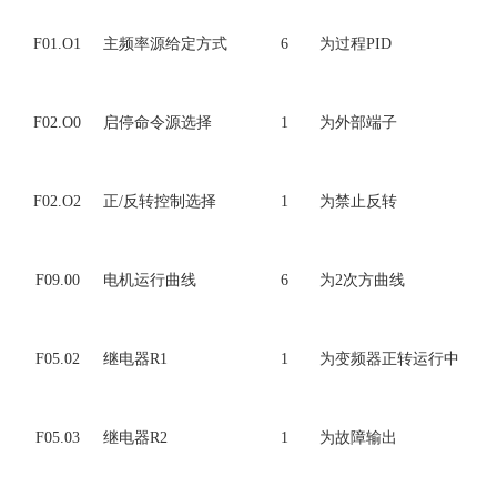
F01.O1
主频率源给定方式
6
为过程PID
F02.O0
启停命令源选择
1
为外部端子
F02.O2
正/反转控制选择
1
为禁止反转
F09.00
电机运行曲线
6
为2次方曲线
F05.02
继电器R1
1
为变频器正转运行中
F05.03
继电器R2
1
为故障输出