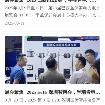
展会聚焦 | 2025 巴西FIEE展 ，孚瑞肯电气工控技术领跑拉美智造进程
2025年9月9日至12日，第28届巴西圣保罗电力电子
展览会（FIEE）于圣保罗会展中心盛大举办。此次
展会规模宏大，展览面积达5万平方米...
2025-09
-
11
展会聚焦 | 2025 EeIE 深圳智博会，孚瑞肯电气强势赴约
8 月 29 日，2025 第 9 届 EeIE 深圳国际智能装备产